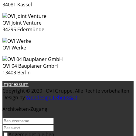
34081 Kassel
OVI Joint Venture
34295 Edermünde
OVI Werke
OVI 04 Bauplaner GmbH
13403 Berlin
Impressum
Copyright © 2020 l OVI Gruppe. Alle Rechte vorbehalten.
Design by
Webdesign Lebens@rt
Architekten-Zugang
Angemeldet bleiben