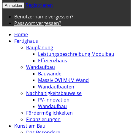
Registrieren
Anmelden
Benutzername vergessen?
Passwort vergessen?
Home
Fertighaus
Bauplanung
Leistungsbeschreibung Modulbau
Effizienzhaus
Wandaufbau
Bauwände
Massiv OVI MKM Wand
Wandaufbauten
Nachhaltigkeitsbauweise
PV-Innovation
Wandaufbau
Fördermöglichkeiten
Finanzierungen
Kunst am Bau
Das Besondere